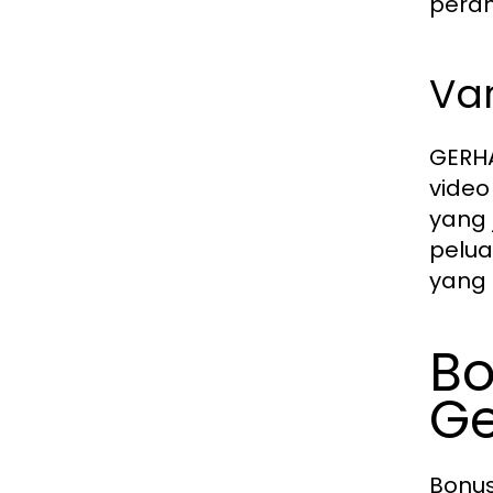
peran
Va
GERHA
video
yang 
pelua
yang
Bo
Ge
Bonus