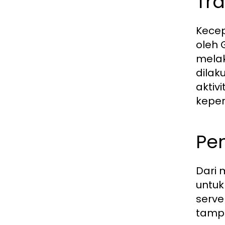
Tr
Kecep
oleh 
melak
dilak
aktiv
kepe
Pe
Dari 
untuk
serve
tampi