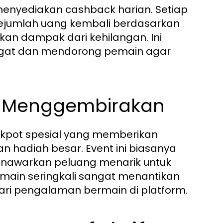
enyediakan cashback harian. Setiap
ejumlah uang kembali berdasarkan
n dampak dari kehilangan. Ini
ngat dan mendorong pemain agar
ng Menggembirakan
kpot spesial yang memberikan
adiah besar. Event ini biasanya
menawarkan peluang menarik untuk
main seringkali sangat menantikan
dari pengalaman bermain di platform.