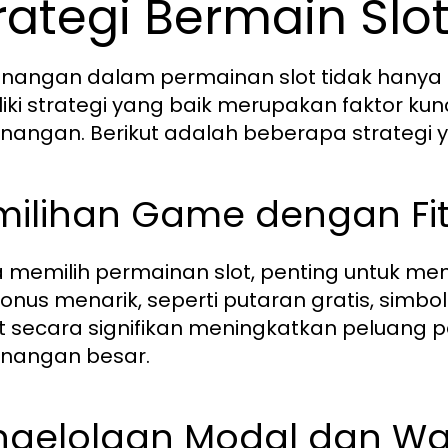
rategi Bermain Slot
angan dalam permainan slot tidak hanya
iki strategi yang baik merupakan faktor ku
angan. Berikut adalah beberapa strategi y
milihan Game dengan Fit
a memilih permainan slot, penting untuk 
bonus menarik, seperti putaran gratis, simbol 
 secara signifikan meningkatkan peluang
nangan besar.
ngelolaan Modal dan Wa