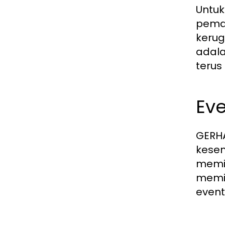
Untuk
pemai
kerug
adala
terus
Ev
GERHA
kesem
memil
memic
event