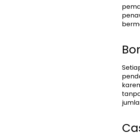
pemai
penaw
berma
Bo
Seti
penda
karen
tanpa
jumla
Ca