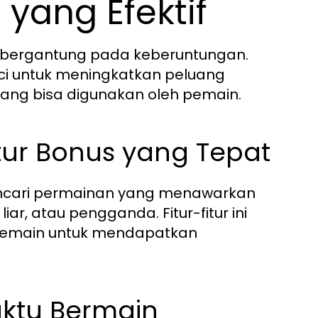
 yang Efektif
 bergantung pada keberuntungan.
nci untuk meningkatkan peluang
ang bisa digunakan oleh pemain.
ur Bonus yang Tepat
mencari permainan yang menawarkan
liar, atau pengganda. Fitur-fitur ini
 pemain untuk mendapatkan
ktu Bermain