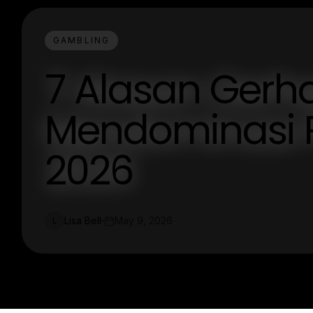
GAMBLING
7 Alasan Gerh
Mendominasi P
2026
Lisa Bell
May 9, 2026
L