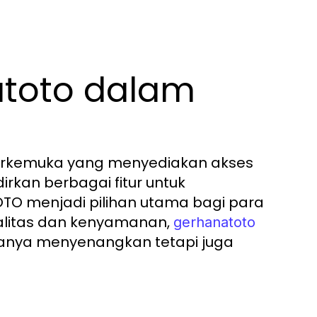
toto dalam
erkemuka yang menyediakan akses
irkan berbagai fitur untuk
O menjadi pilihan utama bagi para
alitas dan kenyamanan,
gerhanatoto
anya menyenangkan tetapi juga