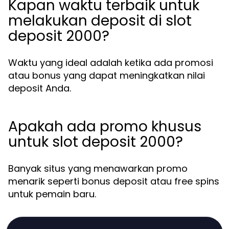
Kapan waktu terbaik untuk
melakukan deposit di slot
deposit 2000?
Waktu yang ideal adalah ketika ada promosi
atau bonus yang dapat meningkatkan nilai
deposit Anda.
Apakah ada promo khusus
untuk slot deposit 2000?
Banyak situs yang menawarkan promo
menarik seperti bonus deposit atau free spins
untuk pemain baru.