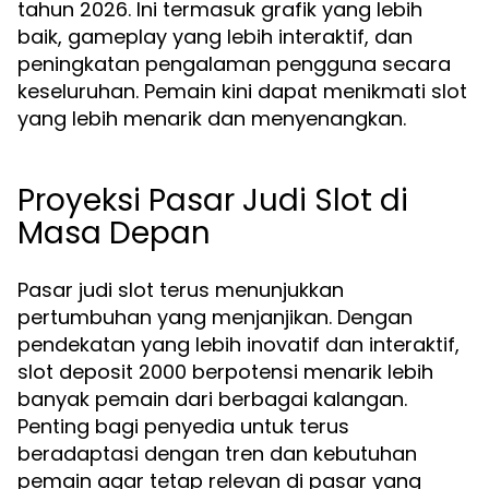
tahun 2026. Ini termasuk grafik yang lebih
baik, gameplay yang lebih interaktif, dan
peningkatan pengalaman pengguna secara
keseluruhan. Pemain kini dapat menikmati slot
yang lebih menarik dan menyenangkan.
Proyeksi Pasar Judi Slot di
Masa Depan
Pasar judi slot terus menunjukkan
pertumbuhan yang menjanjikan. Dengan
pendekatan yang lebih inovatif dan interaktif,
slot deposit 2000 berpotensi menarik lebih
banyak pemain dari berbagai kalangan.
Penting bagi penyedia untuk terus
beradaptasi dengan tren dan kebutuhan
pemain agar tetap relevan di pasar yang