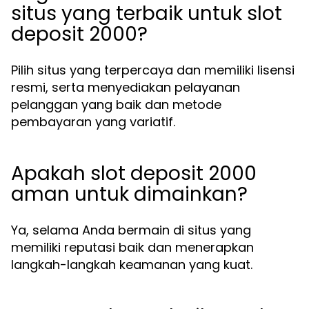
situs yang terbaik untuk slot
deposit 2000?
Pilih situs yang terpercaya dan memiliki lisensi
resmi, serta menyediakan pelayanan
pelanggan yang baik dan metode
pembayaran yang variatif.
Apakah slot deposit 2000
aman untuk dimainkan?
Ya, selama Anda bermain di situs yang
memiliki reputasi baik dan menerapkan
langkah-langkah keamanan yang kuat.