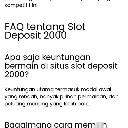
kompetitif ini.
FAQ tentang Slot
Deposit 2000
Apa saja keuntungan
bermain di situs slot deposit
2000?
Keuntungan utama termasuk modal awal
yang rendah, banyak pilihan permainan, dan
peluang menang yang lebih baik.
Bagaimana cara memilih