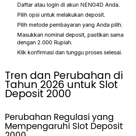
Daftar atau login di akun NENG4D Anda.
Pilih opsi untuk melakukan deposit.
Pilih metode pembayaran yang Anda pilih.
Masukkan nominal deposit, pastikan sama
dengan 2.000 Rupiah.
Klik konfirmasi dan tunggu proses selesai.
Tren dan Perubahan di
Tahun 2026 untuk Slot
Deposit 2000
Perubahan Regulasi yang
Mempengaruhi Slot Deposit
2000