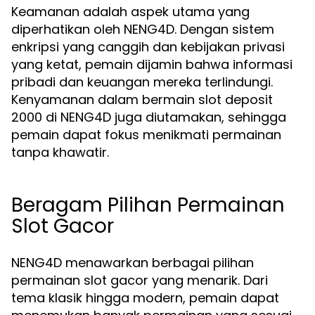
Keamanan adalah aspek utama yang
diperhatikan oleh NENG4D. Dengan sistem
enkripsi yang canggih dan kebijakan privasi
yang ketat, pemain dijamin bahwa informasi
pribadi dan keuangan mereka terlindungi.
Kenyamanan dalam bermain slot deposit
2000 di NENG4D juga diutamakan, sehingga
pemain dapat fokus menikmati permainan
tanpa khawatir.
Beragam Pilihan Permainan
Slot Gacor
NENG4D menawarkan berbagai pilihan
permainan slot gacor yang menarik. Dari
tema klasik hingga modern, pemain dapat