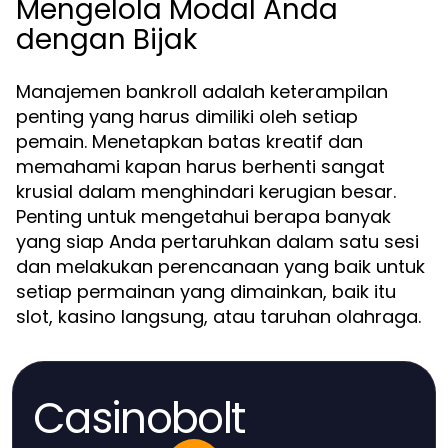
Mengelola Modal Anda
dengan Bijak
Manajemen bankroll adalah keterampilan
penting yang harus dimiliki oleh setiap
pemain. Menetapkan batas kreatif dan
memahami kapan harus berhenti sangat
krusial dalam menghindari kerugian besar.
Penting untuk mengetahui berapa banyak
yang siap Anda pertaruhkan dalam satu sesi
dan melakukan perencanaan yang baik untuk
setiap permainan yang dimainkan, baik itu
slot, kasino langsung, atau taruhan olahraga.
Casinobolt