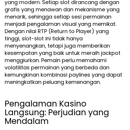
yang modern. Setiap slot dirancang dengan
grafis yang menawan dan mekanisme yang
menarik, sehingga setiap sesi permainan
menjadi pengalaman visual yang memikat.
Dengan nilai RTP (Return to Player) yang
tinggi, slot-slot ini tidak hanya
menyenangkan, tetapi juga memberikan
kesempatan yang baik untuk meraih jackpot
menggiurkan. Pemain perlu memahami
volatilitas permainan yang berbeda dan
kemungkinan kombinasi paylines yang dapat
meningkatkan peluang kemenangan.
Pengalaman Kasino
Langsung: Perjudian yang
Mendalam