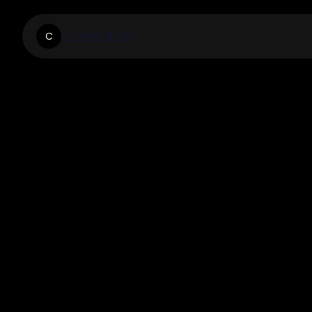
Casinobolt
C