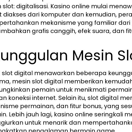
 slot: digitalisasi. Kasino online mulai mena
 diakses dari komputer dan kemudian, perang
rtahankan mekanisme yang familiar dari 
bahkan grafis canggih, efek suara, dan fitur
unggulan Mesin Slo
 slot digital menawarkan beberapa keunggu
ma, mesin slot digital memberikan kemudah
gkinkan pemain untuk menikmati permaina
n koneksi internet. Selain itu, slot digital 
isme permainan, dan fitur bonus, yang se
n. Lebih jauh lagi, kasino online seringkal
giurkan untuk menarik dan mempertahank
ngkatkan pengalaman bermain game.