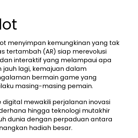
lot
slot menyimpan kemungkinan yang tak
itas tertambah (AR) siap merevolusi
dan interaktif yang melampaui apa
 jauh lagi, kemajuan dalam
engalaman bermain game yang
erilaku masing-masing pemain.
 digital mewakili perjalanan inovasi
ederhana hingga teknologi mutakhir
luruh dunia dengan perpaduan antara
nangkan hadiah besar.