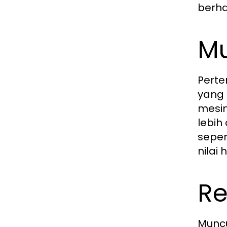
berh
Mu
Perte
yang 
mesin
lebih
seper
nilai
Re
Muncu