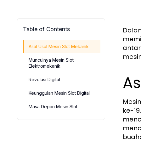
Table of Contents
Dalam
memil
antar
Asal Usul Mesin Slot Mekanik
mesin
Munculnya Mesin Slot
Elektromekanik
As
Revolusi Digital
Keunggulan Mesin Slot Digital
Mesin
Masa Depan Mesin Slot
ke-19
menci
menam
buaha