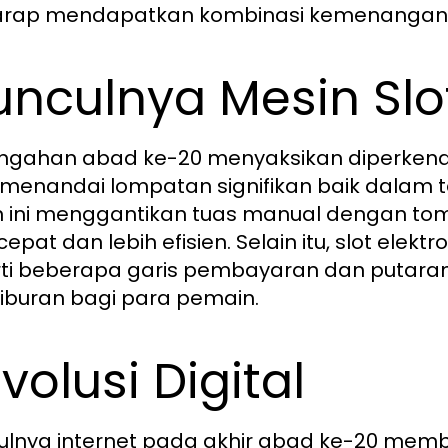
arap mendapatkan kombinasi kemenangan
nculnya Mesin Slo
ngahan abad ke-20 menyaksikan diperkenal
menandai lompatan signifikan baik dalam 
 ini menggantikan tuas manual dengan t
 cepat dan lebih efisien. Selain itu, slot ele
ti beberapa garis pembayaran dan putara
 hiburan bagi para pemain.
volusi Digital
lnya internet pada akhir abad ke-20 membuk