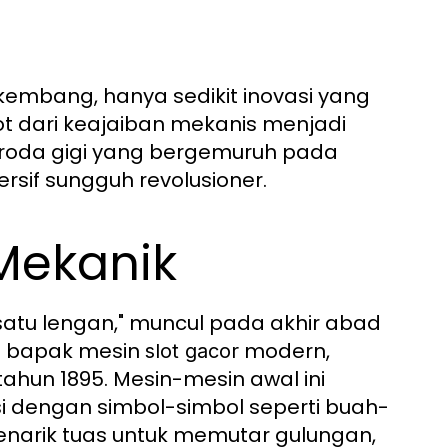
embang, hanya sedikit inovasi yang
t dari keajaiban mekanis menjadi
i roda gigi yang bergemuruh pada
ersif sungguh revolusioner.
 Mekanik
 satu lengan," muncul pada akhir abad
ai bapak mesin
modern,
slot gacor
tahun 1895. Mesin-mesin awal ini
i dengan simbol-simbol seperti buah-
enarik tuas untuk memutar gulungan,