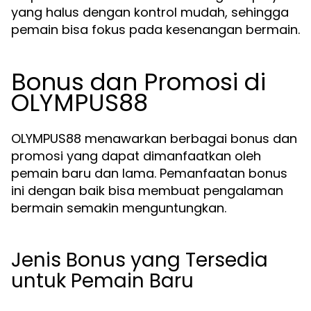
yang halus dengan kontrol mudah, sehingga
pemain bisa fokus pada kesenangan bermain.
Bonus dan Promosi di
OLYMPUS88
OLYMPUS88 menawarkan berbagai bonus dan
promosi yang dapat dimanfaatkan oleh
pemain baru dan lama. Pemanfaatan bonus
ini dengan baik bisa membuat pengalaman
bermain semakin menguntungkan.
Jenis Bonus yang Tersedia
untuk Pemain Baru