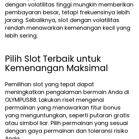
dengan volatilitas tinggi mungkin memberikan
pembayaran besar, tetapi frekuensinya lebih
jarang. Sebaliknya, slot dengan volatilitas
rendah menawarkan kemenangan kecil yang
lebih sering.
Pilih Slot Terbaik untuk
Kemenangan Maksimal
Pemilihan slot yang tepat dapat
meningkatkan pengalaman bermain Anda di
OLYMPUS88. Lakukan riset mengenai
permainan yang menawarkan fitur bonus
yang menguntungkan, seperti putaran gratis
atau simbol liar. Pilih permainan yang sesuai
dengan gaya permainan dan toleransi risiko
Anda.