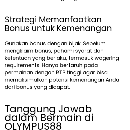
Strategi Memanfaatkan
Bonus untuk Kemenangan
Gunakan bonus dengan bijak. Sebelum
mengklaim bonus, pahami syarat dan
ketentuan yang berlaku, termasuk wagering
requirements. Hanya bertaruh pada
permainan dengan RTP tinggi agar bisa
memaksimalkan potensi kemenangan Anda
dari bonus yang didapat.
Tanggung Jawab
dalam Bermain di
OLYMPUS88