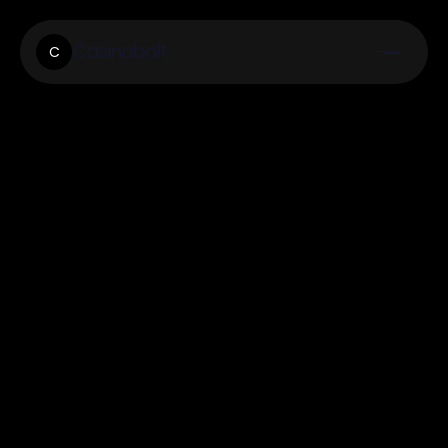
Casinobolt
C