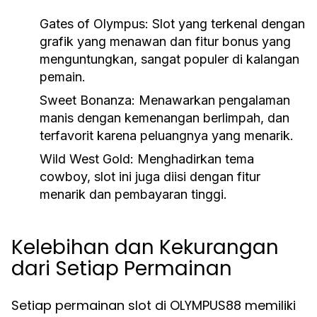
Gates of Olympus:
Slot yang terkenal dengan
grafik yang menawan dan fitur bonus yang
menguntungkan, sangat populer di kalangan
pemain.
Sweet Bonanza:
Menawarkan pengalaman
manis dengan kemenangan berlimpah, dan
terfavorit karena peluangnya yang menarik.
Wild West Gold:
Menghadirkan tema
cowboy, slot ini juga diisi dengan fitur
menarik dan pembayaran tinggi.
Kelebihan dan Kekurangan
dari Setiap Permainan
Setiap permainan slot di OLYMPUS88 memiliki