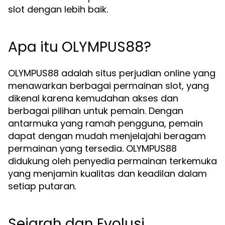
slot dengan lebih baik.
Apa itu OLYMPUS88?
OLYMPUS88 adalah situs perjudian online yang
menawarkan berbagai permainan slot, yang
dikenal karena kemudahan akses dan
berbagai pilihan untuk pemain. Dengan
antarmuka yang ramah pengguna, pemain
dapat dengan mudah menjelajahi beragam
permainan yang tersedia. OLYMPUS88
didukung oleh penyedia permainan terkemuka
yang menjamin kualitas dan keadilan dalam
setiap putaran.
Sejarah dan Evolusi