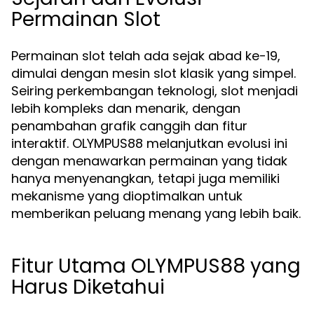
Permainan Slot
Permainan slot telah ada sejak abad ke-19,
dimulai dengan mesin slot klasik yang simpel.
Seiring perkembangan teknologi, slot menjadi
lebih kompleks dan menarik, dengan
penambahan grafik canggih dan fitur
interaktif. OLYMPUS88 melanjutkan evolusi ini
dengan menawarkan permainan yang tidak
hanya menyenangkan, tetapi juga memiliki
mekanisme yang dioptimalkan untuk
memberikan peluang menang yang lebih baik.
Fitur Utama OLYMPUS88 yang
Harus Diketahui