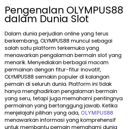
Pengenalan OLYMPUS88
dalam Dunia Slot
Dalam dunia perjudian online yang terus
berkembang, OLYMPUS88 muncul sebagai
salah satu platform terkemuka yang
menawarkan pengalaman bermain slot yang
menarik. Menyediakan berbagai macam
permainan dengan fitur-fitur inovatif,
OLYMPUS88 semakin populer di kalangan
pemain di seluruh dunia. Platform ini tidak
hanya menghadirkan pengalaman bermain
yang seru, tetapi juga memahami pentingnya
permainan yang bertanggung jawab. Ketika
menjelajahi pilihan yang ada,
OLYMPUS88
menawarkan informasi yang komprehensif
untuk membantu pemain memahami dunia