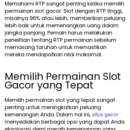
Memahami RTP sangat penting ketika memilih
permainan slot gacor. Slot dengan RTP tinggi,
misalnya 96% atau lebih, memberikan peluang
lebih baik untuk memenangkan uang dalam
jangka panjang. Pemain harus melakukan
penelitian tentang RTP permainan sebelum
memasang taruhan untuk memastikan
mereka mendapatkan nilai maksimal.
Memilih Permainan Slot
Gacor yang Tepat
Memilih permainan slot yang tepat sangat
penting untuk meningkatkan peluang
kemenangan Anda. Dalam hal ini,
situs gacor
menyediakan berbagai opsi yang dapat Anda
eksplorasi demi meraih kemenangan yang