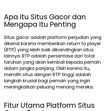
Apa itu Situs Gacor dan
Mengapa Itu Penting
Situs gacor adalah platform perjudian yang
dikenal karena memberikan return to player
(RTP) yang lebih baik dibandingkan situs
lainnya. RTP adalah persentase dari total
taruhan yang akan kembali kepada pemain
dalam jangka panjang. Oleh karena itu,
memilih situs dengan RTP tinggi adalah
langkah krusial bagi pemain yang ingin
meningkatkan peluang menang mereka.
Fitur Utama Platform Situs