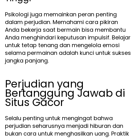
Psikologi juga memainkan peran penting
dalam perjudian. Memahami cara pikiran
Anda bekerja saat bermain bisa membantu
Anda menghindari keputusan impulsif. Belajar
untuk tetap tenang dan mengelola emosi
selama permainan adalah kunci untuk sukses
jangka panjang.
Perjudian yang
Bertanggung Jawab di
Situs Gacor
Selalu penting untuk mengingat bahwa
perjudian seharusnya menjadi hiburan dan
bukan cara untuk menghasilkan uang. Praktik