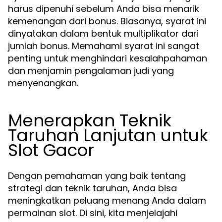
harus dipenuhi sebelum Anda bisa menarik
kemenangan dari bonus. Biasanya, syarat ini
dinyatakan dalam bentuk multiplikator dari
jumlah bonus. Memahami syarat ini sangat
penting untuk menghindari kesalahpahaman
dan menjamin pengalaman judi yang
menyenangkan.
Menerapkan Teknik
Taruhan Lanjutan untuk
Slot Gacor
Dengan pemahaman yang baik tentang
strategi dan teknik taruhan, Anda bisa
meningkatkan peluang menang Anda dalam
permainan slot. Di sini, kita menjelajahi