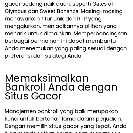
gacor sedang naik daun, seperti
Gates of
dan
. Masing-masing
Olympus
Sweet Bonanza
menawarkan fitur unik dan RTP yang
menggiurkan, menjadikannya pilihan yang
menarik untuk dimainkan. Memperbandingkan
berbagai permainan ini dapat membantu
Anda menemukan yang paling sesuai dengan
preferensi dan strategi Anda.
Memaksimalkan
Bankroll Anda dengan
Situs Gacor
Manajemen bankroll yang baik merupakan
kunci untuk bertahan lama dalam perjudian.
Dengan memilih situs gacor yang tepat, Anda