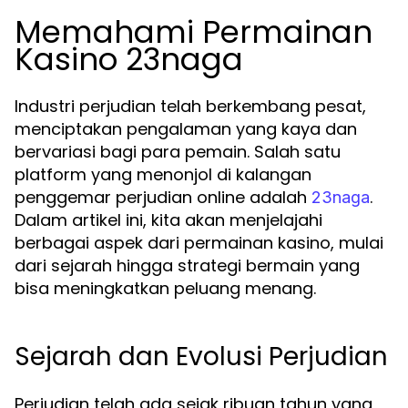
Memahami Permainan
Kasino 23naga
Industri perjudian telah berkembang pesat,
menciptakan pengalaman yang kaya dan
bervariasi bagi para pemain. Salah satu
platform yang menonjol di kalangan
penggemar perjudian online adalah
.
23naga
Dalam artikel ini, kita akan menjelajahi
berbagai aspek dari permainan kasino, mulai
dari sejarah hingga strategi bermain yang
bisa meningkatkan peluang menang.
Sejarah dan Evolusi Perjudian
Perjudian telah ada sejak ribuan tahun yang