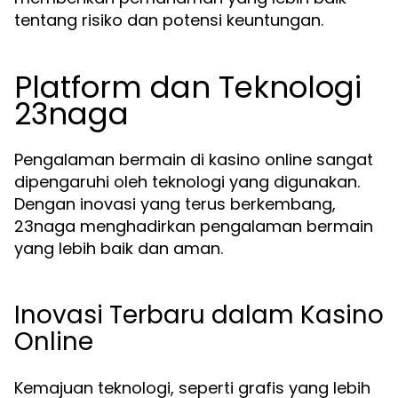
tentang risiko dan potensi keuntungan.
Platform dan Teknologi
23naga
Pengalaman bermain di kasino online sangat
dipengaruhi oleh teknologi yang digunakan.
Dengan inovasi yang terus berkembang,
23naga menghadirkan pengalaman bermain
yang lebih baik dan aman.
Inovasi Terbaru dalam Kasino
Online
Kemajuan teknologi, seperti grafis yang lebih