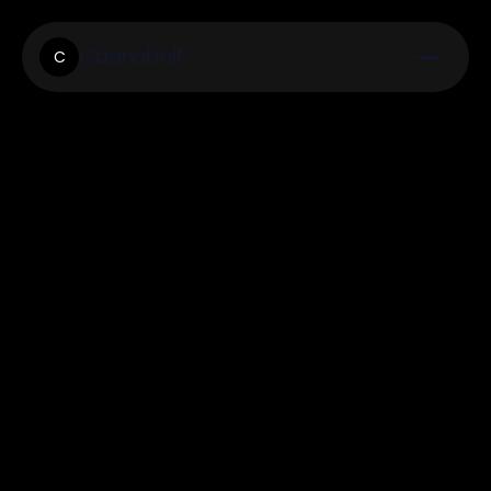
Casinobolt
C