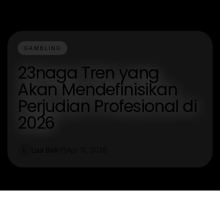
GAMBLING
23naga Tren yang
Akan Mendefinisikan
Perjudian Profesional di
2026
Lisa Bell
Apr 15, 2026
L