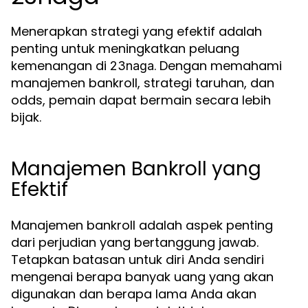
Menerapkan strategi yang efektif adalah
penting untuk meningkatkan peluang
kemenangan di
. Dengan memahami
23naga
manajemen bankroll, strategi taruhan, dan
odds, pemain dapat bermain secara lebih
bijak.
Manajemen Bankroll yang
Efektif
Manajemen bankroll adalah aspek penting
dari perjudian yang bertanggung jawab.
Tetapkan batasan untuk diri Anda sendiri
mengenai berapa banyak uang yang akan
digunakan dan berapa lama Anda akan