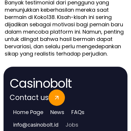
Banyak testimonial dari pengguna yang
menunjukkan keberhasilan mereka saat
bermain di Koko138. Kisah-kisah ini sering
dijadikan sebagai motivasi bagi pemain baru
dalam mencoba platform ini. Namun, penting
untuk diingat bahwa hasil bermain dapat
bervariasi, dan selalu perlu mengedepankan
sikap yang realistis terhadap perjudian.
Casinobolt
Contact us
Home Page
News
FAQs
Jobs
info
@
casinobolt.id