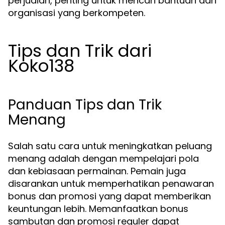
perjudian, penting untuk mencari bantuan dari
organisasi yang berkompeten.
Tips dan Trik dari
Koko138
Panduan Tips dan Trik
Menang
Salah satu cara untuk meningkatkan peluang
menang adalah dengan mempelajari pola
dan kebiasaan permainan. Pemain juga
disarankan untuk memperhatikan penawaran
bonus dan promosi yang dapat memberikan
keuntungan lebih. Memanfaatkan bonus
sambutan dan promosi reguler dapat