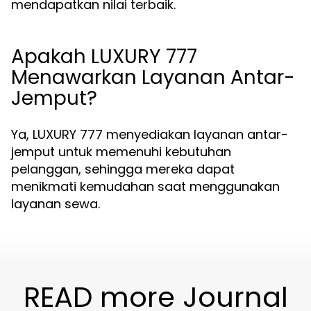
mendapatkan nilai terbaik.
Apakah LUXURY 777
Menawarkan Layanan Antar-
Jemput?
Ya, LUXURY 777 menyediakan layanan antar-
jemput untuk memenuhi kebutuhan
pelanggan, sehingga mereka dapat
menikmati kemudahan saat menggunakan
layanan sewa.
READ more Journal