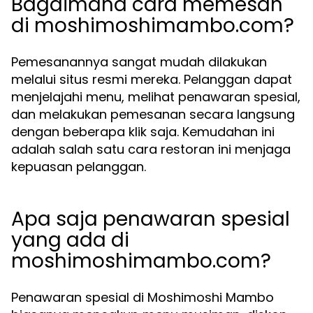
Bagaimana cara memesan
di moshimoshimambo.com?
Pemesanannya sangat mudah dilakukan
melalui situs resmi mereka. Pelanggan dapat
menjelajahi menu, melihat penawaran spesial,
dan melakukan pemesanan secara langsung
dengan beberapa klik saja. Kemudahan ini
adalah salah satu cara restoran ini menjaga
kepuasan pelanggan.
Apa saja penawaran spesial
yang ada di
moshimoshimambo.com?
Penawaran spesial di Moshimoshi Mambo