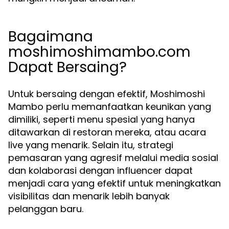
Bagaimana
moshimoshimambo.com
Dapat Bersaing?
Untuk bersaing dengan efektif, Moshimoshi
Mambo perlu memanfaatkan keunikan yang
dimiliki, seperti menu spesial yang hanya
ditawarkan di restoran mereka, atau acara
live yang menarik. Selain itu, strategi
pemasaran yang agresif melalui media sosial
dan kolaborasi dengan influencer dapat
menjadi cara yang efektif untuk meningkatkan
visibilitas dan menarik lebih banyak
pelanggan baru.