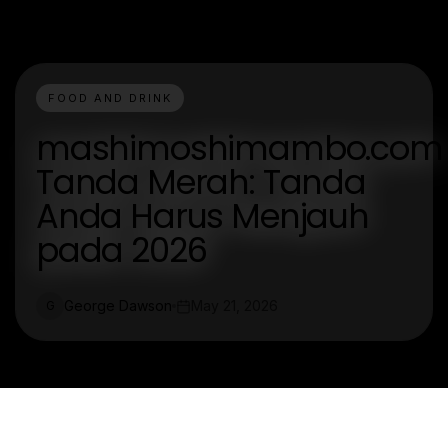
FOOD AND DRINK
mashimoshimambo.com
Tanda Merah: Tanda
Anda Harus Menjauh
pada 2026
George Dawson
May 21, 2026
G