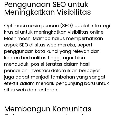
Penggunaan SEO untuk
Meningkatkan Visibilitas
Optimasi mesin pencari (SEO) adalah strategi
krusial untuk meningkatkan visibilitas online.
Moshimoshi Mambo harus memperhatikan
aspek SEO di situs web mereka, seperti
penggunaan kata kunci yang relevan dan
konten berkualitas tinggi, agar bisa
menduduki posisi teratas dalam hasil
pencarian. Investasi dalam iklan berbayar
juga dapat menjadi tambahan yang sangat
efektif dalam menarik pengunjung baru untuk
situs web dan restoran.
Membangun Komunitas