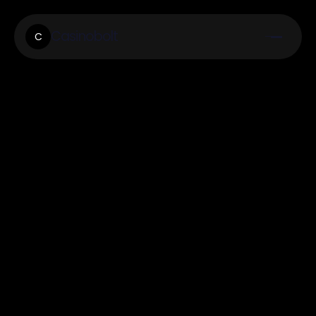
Casinobolt
C