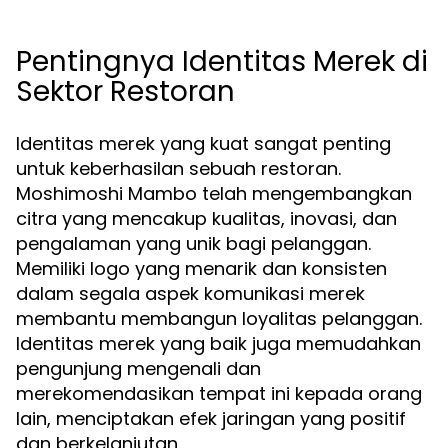
Pentingnya Identitas Merek di
Sektor Restoran
Identitas merek yang kuat sangat penting
untuk keberhasilan sebuah restoran.
Moshimoshi Mambo telah mengembangkan
citra yang mencakup kualitas, inovasi, dan
pengalaman yang unik bagi pelanggan.
Memiliki logo yang menarik dan konsisten
dalam segala aspek komunikasi merek
membantu membangun loyalitas pelanggan.
Identitas merek yang baik juga memudahkan
pengunjung mengenali dan
merekomendasikan tempat ini kepada orang
lain, menciptakan efek jaringan yang positif
dan berkelanjutan.