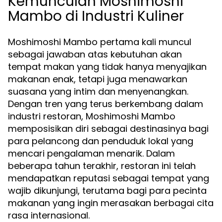
Kemunculan Moshimoshi
Mambo di Industri Kuliner
Moshimoshi Mambo pertama kali muncul
sebagai jawaban atas kebutuhan akan
tempat makan yang tidak hanya menyajikan
makanan enak, tetapi juga menawarkan
suasana yang intim dan menyenangkan.
Dengan tren yang terus berkembang dalam
industri restoran, Moshimoshi Mambo
memposisikan diri sebagai destinasinya bagi
para pelancong dan penduduk lokal yang
mencari pengalaman menarik. Dalam
beberapa tahun terakhir, restoran ini telah
mendapatkan reputasi sebagai tempat yang
wajib dikunjungi, terutama bagi para pecinta
makanan yang ingin merasakan berbagai cita
rasa internasional.