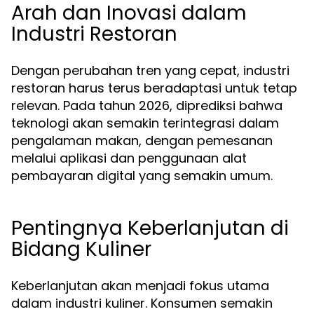
Arah dan Inovasi dalam
Industri Restoran
Dengan perubahan tren yang cepat, industri
restoran harus terus beradaptasi untuk tetap
relevan. Pada tahun 2026, diprediksi bahwa
teknologi akan semakin terintegrasi dalam
pengalaman makan, dengan pemesanan
melalui aplikasi dan penggunaan alat
pembayaran digital yang semakin umum.
Pentingnya Keberlanjutan di
Bidang Kuliner
Keberlanjutan akan menjadi fokus utama
dalam industri kuliner. Konsumen semakin