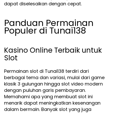
dapat diselesaikan dengan cepat.
Panduan Permainan
Populer di Tunai138
Kasino Online Terbaik untuk
Slot
Permainan slot di Tunai138 terdiri dari
berbagai tema dan variasi, mulai dari game
klasik 3 gulungan hingga slot video modern
dengan puluhan garis pembayaran.
Memahami apa yang membuat slot ini
menarik dapat meningkatkan kesenangan
dalam bermain. Banyak slot yang juga