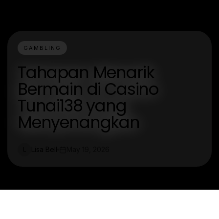
GAMBLING
Tahapan Menarik
Bermain di Casino
Tunai138 yang
Menyenangkan
Lisa Bell
May 19, 2026
L