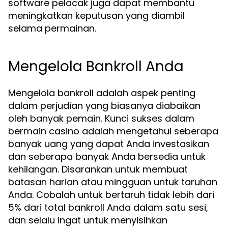
software pelacak juga dapat membantu
meningkatkan keputusan yang diambil
selama permainan.
Mengelola Bankroll Anda
Mengelola bankroll adalah aspek penting
dalam perjudian yang biasanya diabaikan
oleh banyak pemain. Kunci sukses dalam
bermain casino adalah mengetahui seberapa
banyak uang yang dapat Anda investasikan
dan seberapa banyak Anda bersedia untuk
kehilangan. Disarankan untuk membuat
batasan harian atau mingguan untuk taruhan
Anda. Cobalah untuk bertaruh tidak lebih dari
5% dari total bankroll Anda dalam satu sesi,
dan selalu ingat untuk menyisihkan