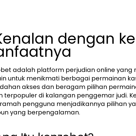
 Kenalan dengan k
anfaatnya
bet adalah platform perjudian online yan
n untuk menikmati berbagai permainan ka
dahan akses dan beragam pilihan permain
an terpopuler di kalangan penggemar judi.
ramah pengguna menjadikannya pilihan ya
un yang berpengalaman.