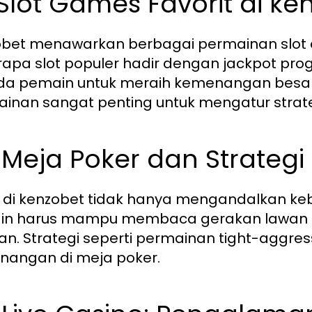
 Slot Games Favorit di ke
bet menawarkan berbagai permainan slot 
apa slot populer hadir dengan jackpot pr
a pemain untuk meraih kemenangan besar. 
inan sangat penting untuk mengatur strate
 Meja Poker dan Strateg
 di kenzobet tidak hanya mengandalkan kebe
in harus mampu membaca gerakan lawan 
an. Strategi seperti permainan tight-aggress
angan di meja poker.