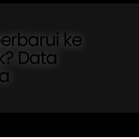
rbarui ke
k? Data
a