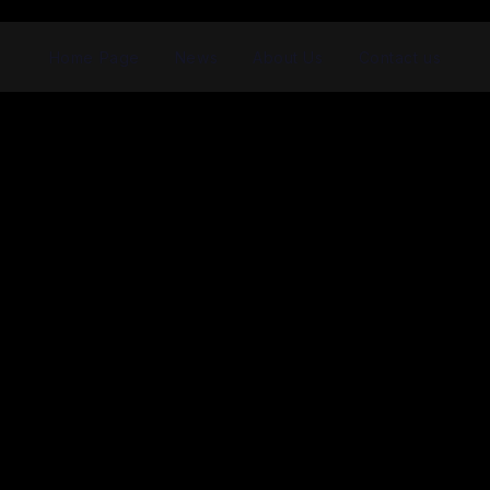
Home Page
News
About Us
Contact us