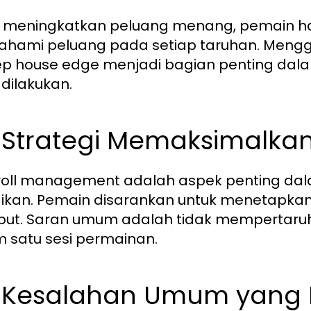
k meningkatkan peluang menang, pemain h
ami peluang pada setiap taruhan. Mengg
p house edge menjadi bagian penting dal
 dilakukan.
 Strategi Memaksimalkan
oll management adalah aspek penting dalam
ikan. Pemain disarankan untuk menetapk
but. Saran umum adalah tidak mempertaruhka
 satu sesi permainan.
3 Kesalahan Umum yang H