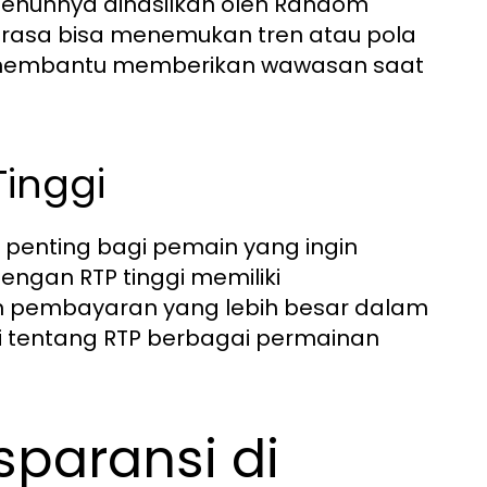
penuhnya dihasilkan oleh Random
rasa bisa menemukan tren atau pola
sa membantu memberikan wawasan saat
Tinggi
 penting bagi pemain yang ingin
gan RTP tinggi memiliki
an pembayaran yang lebih besar dalam
i tentang RTP berbagai permainan
paransi di