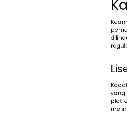
Ka
Keama
pemai
dilin
regul
Lis
Kadal
yang 
platf
melin