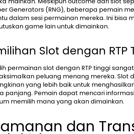
a mainkan. Meskipun outcome dari slot se
r Generators (RNG), beberapa pemain me
ntu dalam sesi permainan mereka. Ini bi
uskan game lain untuk dimainkan.
ilihan Slot dengan RTP 
ih permainan slot dengan RTP tinggi sangat
simalkan peluang menang mereka. Slot den
gkinan yang lebih baik untuk menghasilk
a panjang. Pemain dapat mencari informas
um memilih mana yang akan dimainkan.
amanan dan Trans