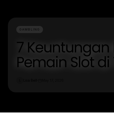
GAMBLING
7 Keuntungan 
Pemain Slot d
Lisa Bell
May 17, 2026
L