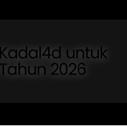
Kadal4d untuk
i Tahun 2026