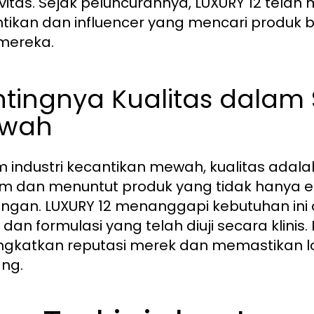
ivitas. Sejak peluncurannya, LUXURY 12 telah 
tikan dan influencer yang mencari produk b
 mereka.
tingnya Kualitas dalam 
wah
 industri kecantikan mewah, kualitas ada
 dan menuntut produk yang tidak hanya ef
ungan. LUXURY 12 menanggapi kebutuhan 
 dan formulasi yang telah diuji secara klini
gkatkan reputasi merek dan memastikan l
ng.