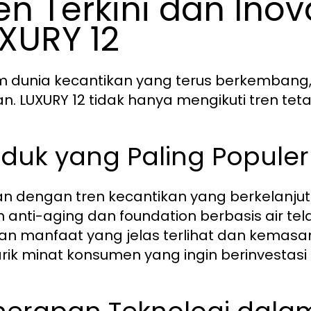
en Terkini dan Ino
XURY 12
 dunia kecantikan yang terus berkembang, 
an. LUXURY 12 tidak hanya mengikuti tren te
duk yang Paling Populer
an dengan tren kecantikan yang berkelanjut
 anti-aging dan foundation berbasis air t
n manfaat yang jelas terlihat dan kemasan
ik minat konsumen yang ingin berinvestasi