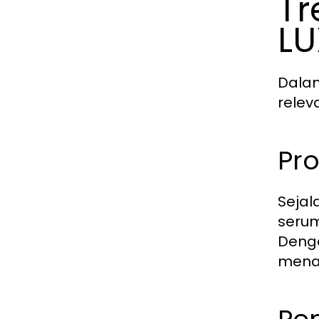
Tr
LU
Dalam
relev
Pro
Sejal
serum
Denga
menar