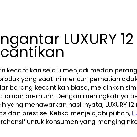
ngantar LUXURY 12 
cantikan
tri kecantikan selalu menjadi medan perang 
produk yang saat ini mencuri perhatian adal
ar barang kecantikan biasa, melainkan simbo
alaman premium. Dengan meningkatnya pe
 yang menawarkan hasil nyata, LUXURY 12 
tas dan prestise. Ketika menjelajahi pilihan,
L
ehensif untuk konsumen yang menginginkan 