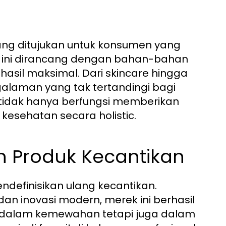
ang ditujukan untuk konsumen yang
ini dirancang dengan bahan-bahan
hasil maksimal. Dari skincare hingga
laman yang tak tertandingi bagi
 tidak hanya berfungsi memberikan
 kesehatan secara holistic.
 Produk Kecantikan
endefinisikan ulang kecantikan.
n inovasi modern, merek ini berhasil
 dalam kemewahan tetapi juga dalam