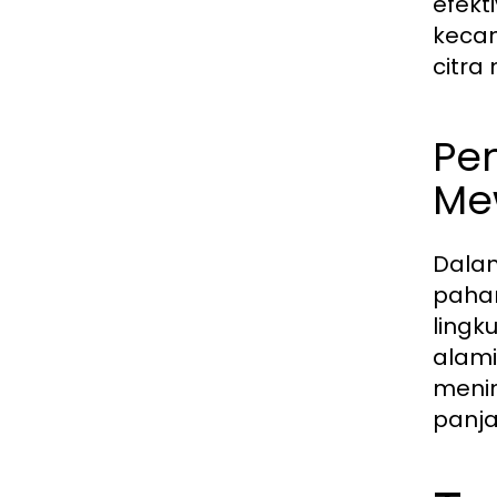
efekt
kecan
citra
Pen
Me
Dalam
paham
lingk
alami
menin
panja