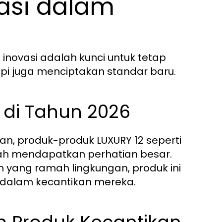
vasi dalam
inovasi adalah kunci untuk tetap
tapi juga menciptakan standar baru.
 di Tahun 2026
an, produk-produk LUXURY 12 seperti
elah mendapatkan perhatian besar.
 yang ramah lingkungan, produk ini
 dalam kecantikan mereka.